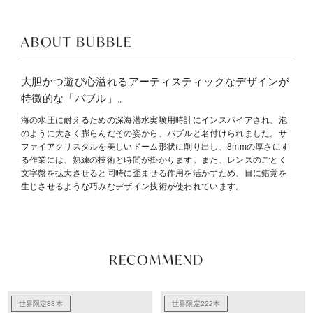
ABOUT BUBBLE
大胆かつ遊び心溢れるアーティスティックなデザインが
特徴的な「バブル」。
海の水圧に耐えるための深海潜水実験用時計にインスパイアされ、泡
のように大きく膨らんだその姿から、バブルと名付けられました。サ
ファイアクリスタルを美しいドーム形状に削り出し、8mmの厚さにす
る作業には、熟練の技術と時間が掛かります。また、レンズのごとく
文字盤を拡大させると同時に歪ませる作用を活かすため、目に錯覚を
生じさせるような巧みなデザイン技術が使われています。
RECOMMEND
世界限定88本
世界限定222本